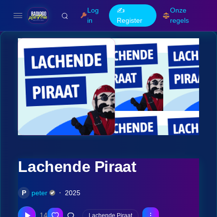
Log
✍️
Onze
in
Register
regels
Lachende Piraat
P
peter
2025
14
Lachende Piraat