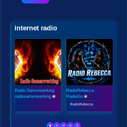
internet radio
Radio Samenwerking
RadioRebecca
radio
denb
radiosamenwerking
RadioGo
henk
RadioRebecca