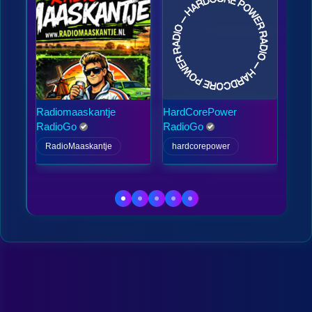
Radiomaaskantje
HardCorePower
Zo3
RadioGo
RadioGo
Rad
RadioMaaskantje
hardcorepower
Zo