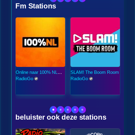
Fm Stations
Online naar 100% NL
SLAM! The Boom Room
538
Puur luisteren
RadioGo
RadioGo
Rad
beluister ook deze stations