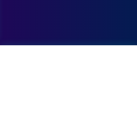
Informatie
RadioGo is een online radioplatform met muziek
en entertainment.
24/7 live radio
Muziek overal
Wereldwijd bereik