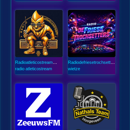
Radioatleticostream
Radiodefriesetrochsetter
online
s.nl
radio atleticostream
wietze