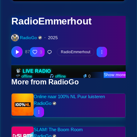
RadioEmmerhout
RadioGo
2025
87
3
RadioEmmerhout
LIVE RADIO
Show more
offline
offline
0
error
More from RadioGo
Online naar 100% NL Puur luisteren
RadioGo
SLAM! The Boom Room
RadioGo