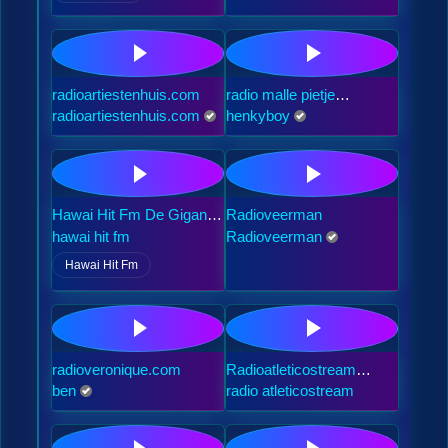
radioartiestenhuis.com
radio malle pietje
denbosch
radioartiestenhuis.com
henkyboy
Hawai Hit Fm De Gigant
Radioveerman
Van gelderland
hawai hit fm
Radioveerman
Hawai Hit Fm
radioveronique.com
Radioatleticostream
online
ben
radio atleticostream