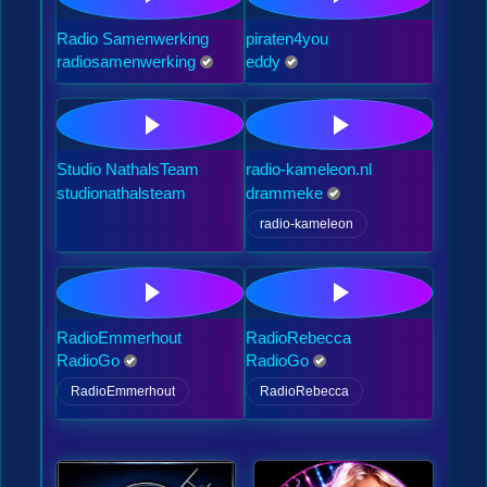
Radio Samenwerking
piraten4you
radiosamenwerking
eddy
Studio NathalsTeam
radio-kameleon.nl
studionathalsteam
drammeke
radio-kameleon
RadioEmmerhout
RadioRebecca
RadioGo
RadioGo
RadioEmmerhout
RadioRebecca