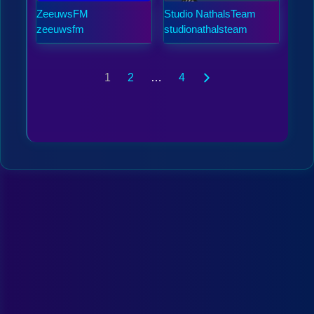
ZeeuwsFM
Studio NathalsTeam
zeeuwsfm
studionathalsteam
1
2
…
4