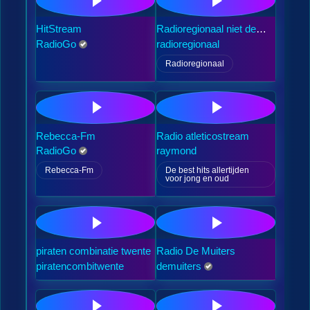
HitStream
Radioregionaal niet de
grootste wel de
RadioGo
radioregionaal
gezelligste
Radioregionaal
Rebecca-Fm
Radio atleticostream
RadioGo
raymond
Rebecca-Fm
De best hits allertijden
voor jong en oud
piraten combinatie twente
Radio De Muiters
piratencombitwente
demuiters