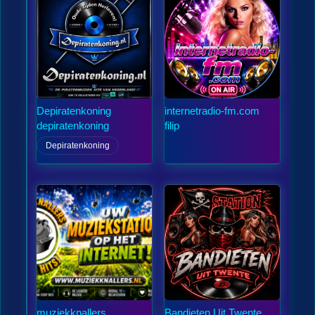
Depiratenkoning
internetradio-fm.com
depiratenkoning
filip
Depiratenkoning
muziekknallers
Bandieten Uit Twente