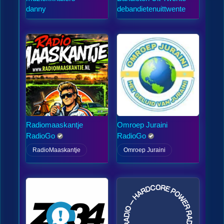
danny
debandietenuittwente
Radiomaaskantje
Omroep Juraini
RadioGo
RadioGo
RadioMaaskantje
Omroep Juraini