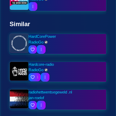
Similar
HardCorePower
RadioGo
Hardcore-radio
RadioGo
1
radiohettwentsegeweld .nl
jan-roelof