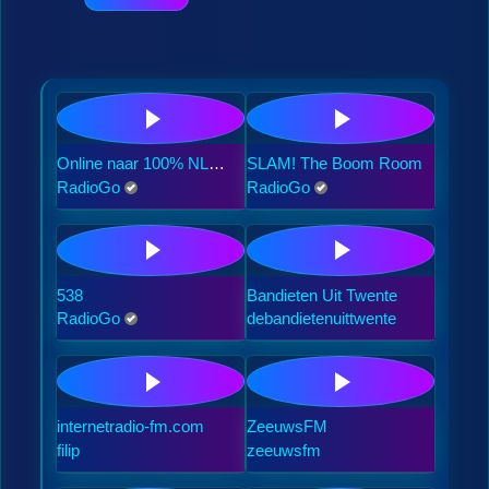
Online naar 100% NL
SLAM! The Boom Room
Puur luisteren
RadioGo
RadioGo
538
Bandieten Uit Twente
RadioGo
debandietenuittwente
internetradio-fm.com
ZeeuwsFM
filip
zeeuwsfm