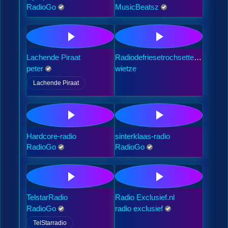
RadioGo
MusicBeatsz
Lachende Piraat
Radiodefriesetrochsetters
.nl
peter
wietze
Lachende Piraat
Hardcore-radio
sinterklaas-radio
RadioGo
RadioGo
TelstarRadio
Radio Exclusief.nl
RadioGo
radio exclusief
TelStarradio