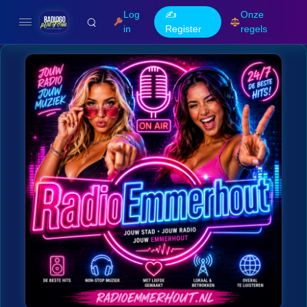
Log
✍️
Onze
in
Register
regels