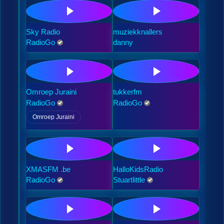
Sky Radio
muziekknallers
RadioGo
danny
Omroep Juraini
tukkerfm
RadioGo
RadioGo
Omroep Juraini
XMASFM .be
HalloKidsRadio
RadioGo
Stuartlittle