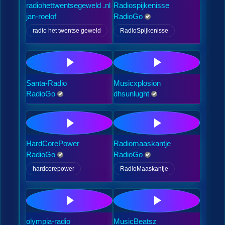
radiohettwentsegeweld .nl
Radiospijkenisse
jan-roelof
RadioGo
radio het twentse geweld
RadioSpijkenisse
Santa-Radio
Musicxplosion
RadioGo
dhsunlught
HardCorePower
Radiomaaskantje
RadioGo
RadioGo
hardcorepower
RadioMaaskantje
olympia-radio
MusicBeatsz