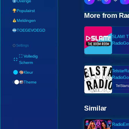
Overige
Populairst
More from Ra
Meldingen
TOEGEVOEGD
SLAM! 
RadioGo
Settings
⛶ Volledig
Scherm
TelstarR
Kleur
RadioGo
Theme
TelStarr
Similar
RadioEm