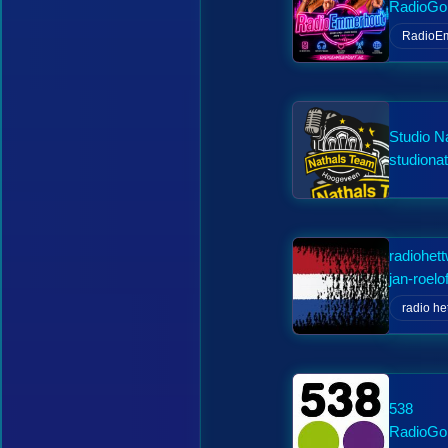
RadioGo
RadioE
Studio N
studiona
radiohet
jan-roelo
radio he
538
RadioGo