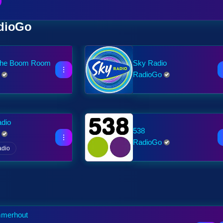
dioGo
The Boom Room
Sky Radio
RadioGo
adio
538
RadioGo
adio
merhout