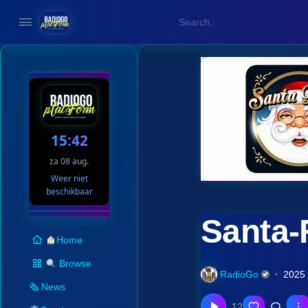
15:42
za 08 aug.
Weer niet
beschikbaar
Santa-
Home
Browse
RadioGo
2025
🗞 News
12