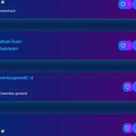
3
mmerhout
athalsTeam
2
thalsteam
twentsegeweld .nl
f
t twentse geweld