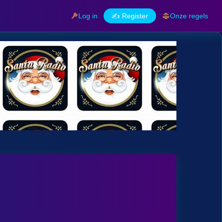
Log in
✍️ Register
Onze regels