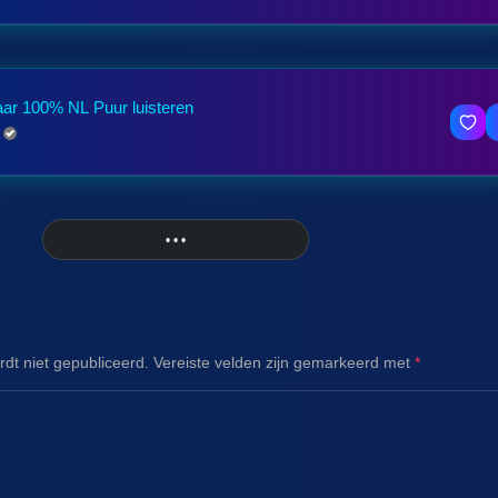
aar 100% NL Puur luisteren
• • •
More
dt niet gepubliceerd.
Vereiste velden zijn gemarkeerd met
*