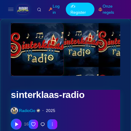
Log
✍️
Onze
in
Register
regels
sinterklaas-radio
RadioGo
2025
16