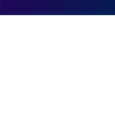
Informatie
RadioGo is een online radioplatform met muziek
en entertainment.
24/7 live radio
Muziek overal
Wereldwijd bereik
Contact
Voor samenwerking of support kun je ons