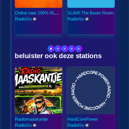
Online naar 100% NL
SLAM! The Boom Room
538
Puur luisteren
RadioGo
RadioGo
Rad
beluister ook deze stations
Radiomaaskantje
HardCorePower
Zo3
RadioGo
RadioGo
Rad