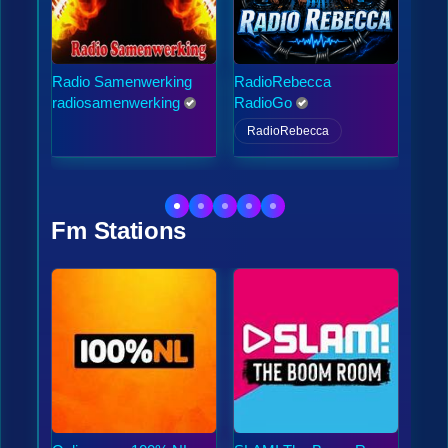
Radio Samenwerking
RadioRebecca
radio
denb
radiosamenwerking
RadioGo
henk
RadioRebecca
Fm Stations