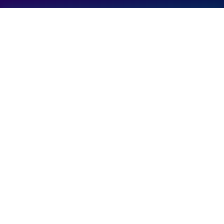
Informatie
RadioGo is een online radioplatform met muziek
en entertainment.
24/7 live radio
Muziek overal
Wereldwijd bereik
Contact
Voor samenwerking of support kun je ons
bereiken.
Stuur e-mail