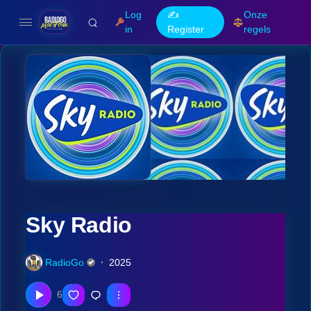
Log
✍️
Onze
in
Register
regels
Sky Radio
RadioGo
2025
6