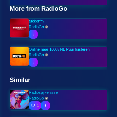
More from RadioGo
tukkerfm
RadioGo
Online naar 100% NL Puur luisteren
RadioGo
Similar
Radiospijkenisse
RadioGo
1