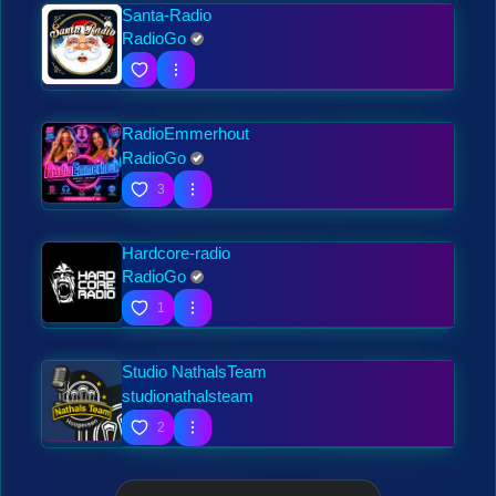
Santa-Radio
RadioGo
RadioEmmerhout
RadioGo
3
Hardcore-radio
RadioGo
1
Studio NathalsTeam
studionathalsteam
2