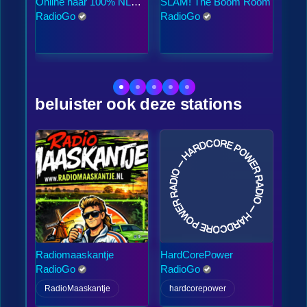
Online naar 100% NL
SLAM! The Boom Room
538
Puur luisteren
RadioGo
RadioGo
Rad
beluister ook deze stations
Radiomaaskantje
HardCorePower
Zo3
RadioGo
RadioGo
Rad
RadioMaaskantje
hardcorepower
Zo