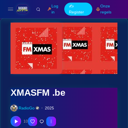
Log
✍️
Onze
in
Register
regels
XMASFM .be
RadioGo
2025
10