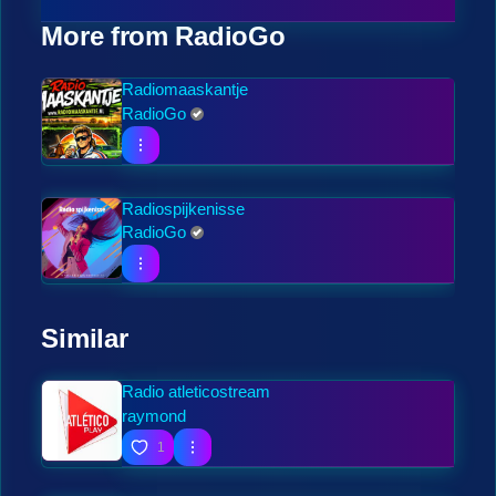
More from RadioGo
Radiomaaskantje
RadioGo
Radiospijkenisse
RadioGo
Similar
Radio atleticostream
raymond
1