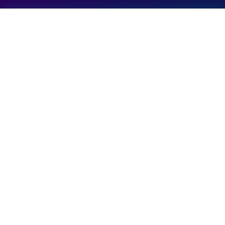
Informatie
RadioGo is een online radioplatform met muziek
en entertainment.
24/7 live radio
Muziek overal
Wereldwijd bereik
Contact
Voor samenwerking of support kun je ons
bereiken.
Stuur e-mail