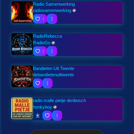
Radio Samenwerking
radiosamenwerking
1
RadioRebecca
RadioGo
2
Bandieten Uit Twente
debandietenuittwente
radio malle pietje denbosch
henkyboy