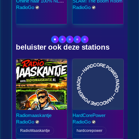
Online naar 100% NL
SLAM! The Boom Room
538
Puur luisteren
RadioGo
RadioGo
Rad
beluister ook deze stations
Radiomaaskantje
HardCorePower
Zo3
RadioGo
RadioGo
Rad
RadioMaaskantje
hardcorepower
Zo