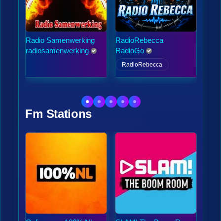
Radio Samenwerking
RadioRebecca
radio
denb
radiosamenwerking
RadioGo
henk
RadioRebecca
Fm Stations