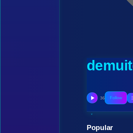
demuit
Follow
36
Popular