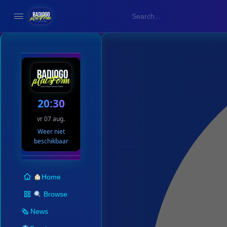
20:30
vr 07 aug.
Weer niet
beschikbaar
Home
Browse
🗞 News