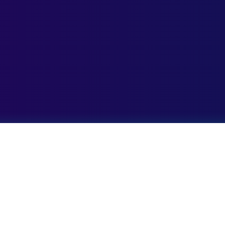
formatie
Contact
line radioplatform met
Voor samenwerking of support kun je ons