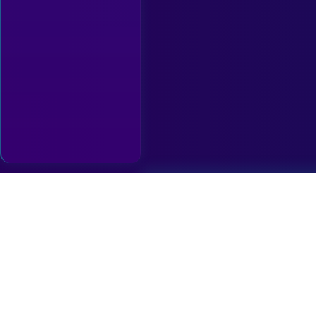
In
RadioGo is een on