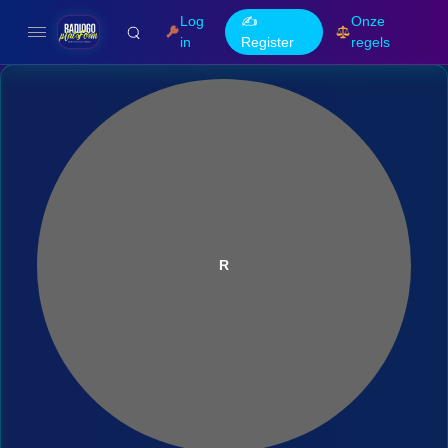
Log
✍️
Onze
in
Register
regels
R