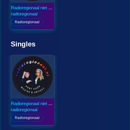
Radioregionaal niet de
grootste wel de
radioregionaal
gezelligste
Radioregionaal
Singles
Radioregionaal niet de
grootste wel de
radioregionaal
gezelligste
Radioregionaal