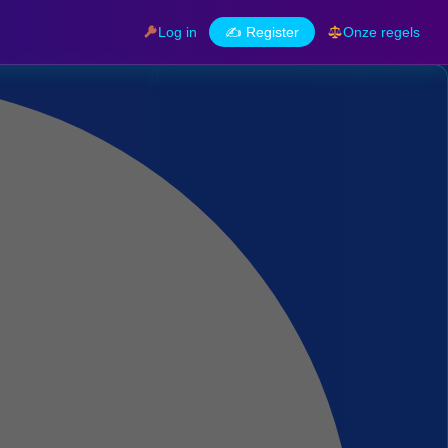
Log in
✍️ Register
Onze regels