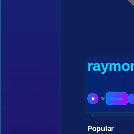
raymo
Follow
30
Popular