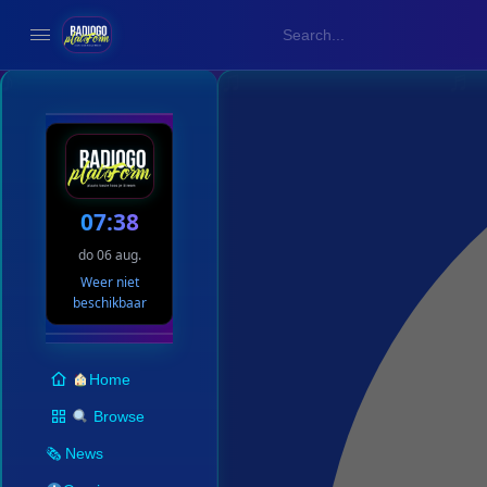
07:38
do 06 aug.
Weer niet
beschikbaar
Home
Browse
🗞 News