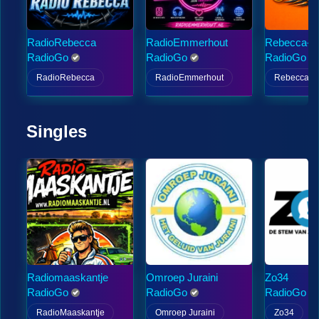
RadioRebecca
RadioEmmerhout
Rebecca-
RadioGo
RadioGo
RadioGo
RadioRebecca
RadioEmmerhout
Rebecca-F
Singles
Radiomaaskantje
Omroep Juraini
Zo34
RadioGo
RadioGo
RadioGo
RadioMaaskantje
Omroep Juraini
Zo34