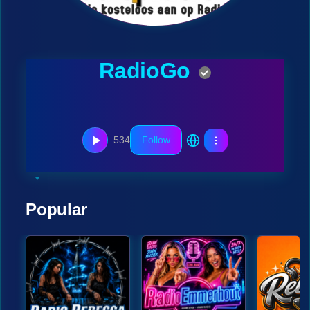
RadioGo
534
Follow
Popular