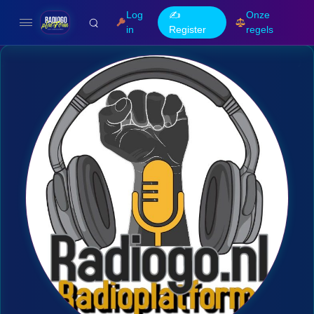
Log
✍️
Onze
in
Register
regels