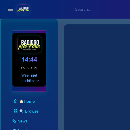
14:44
zo 09 aug.
Weer niet
beschikbaar
Home
Browse
🗞 News