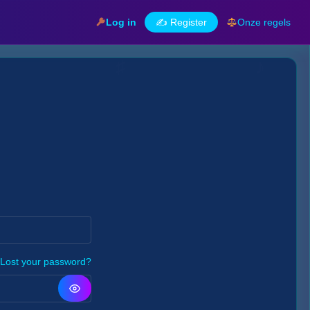
Log in
✍️ Register
Onze regels
Lost your password?