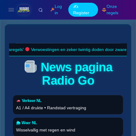
Log
✍️
Onze
in
Register
regels
aregels'
Verwoestingen en zeker twintig doden door zware aardbevi
News pagina
Radio Go
Verkeer NL
A1 / A4 drukte • Randstad vertraging
🌦 Weer NL
Wisselvallig met regen en wind