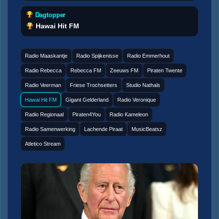
Dagtopper
Hawai Hit FM
Radio Maaskantje
Radio Spijkenisse
Radio Emmerhout
Radio Rebecca
Rebecca FM
Zeeuws FM
Piraten Twente
Radio Veerman
Friese Trochsetters
Studio Nathals
Hawai Hit FM
Gigant Gelderland
Radio Veronique
Radio Regionaal
Piraten4You
Radio Kameleon
Radio Samenwerking
Lachende Piraat
MusicBeatsz
Atletico Stream