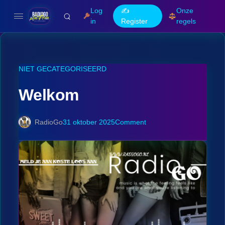
Log
✍️
Onze
in
Register
regels
NIET GECATEGORISEERD
Welkom
RadioGo
31 oktober 2025
Comment